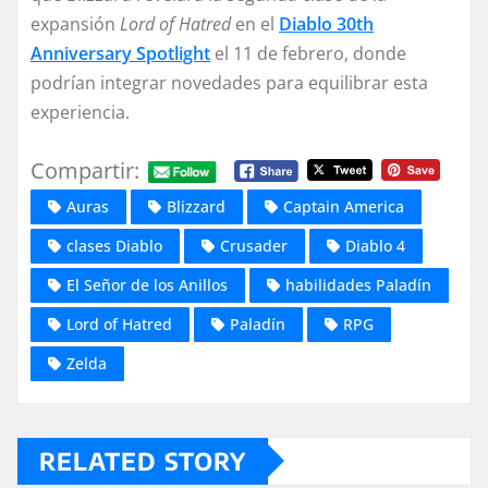
expansión
Lord of Hatred
en el
Diablo 30th
Anniversary Spotlight
el 11 de febrero, donde
podrían integrar novedades para equilibrar esta
experiencia.
Compartir:
Auras
Blizzard
Captain America
clases Diablo
Crusader
Diablo 4
El Señor de los Anillos
habilidades Paladín
Lord of Hatred
Paladín
RPG
Zelda
RELATED STORY