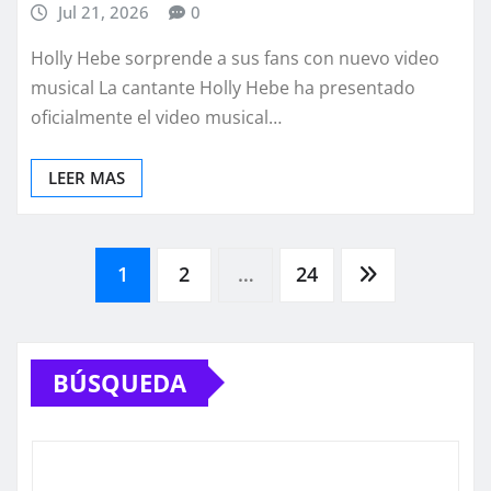
Jul 21, 2026
0
Holly Hebe sorprende a sus fans con nuevo video
musical La cantante Holly Hebe ha presentado
oficialmente el video musical…
LEER MAS
Paginación
1
2
…
24
de
BÚSQUEDA
entradas