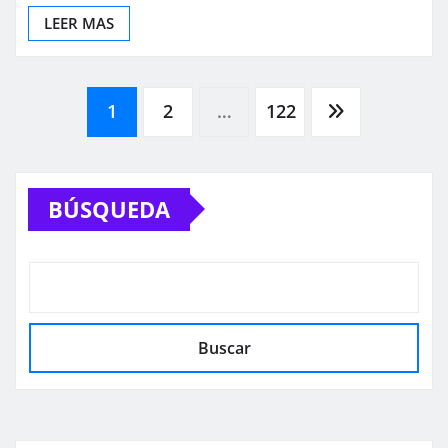
LEER MAS
Paginación
1
2
…
122
de
BÚSQUEDA
entradas
Buscar