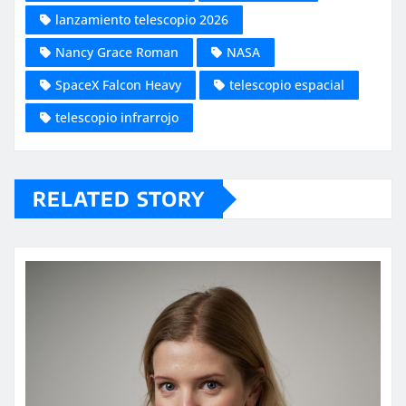
lanzamiento telescopio 2026
Nancy Grace Roman
NASA
SpaceX Falcon Heavy
telescopio espacial
telescopio infrarrojo
RELATED STORY