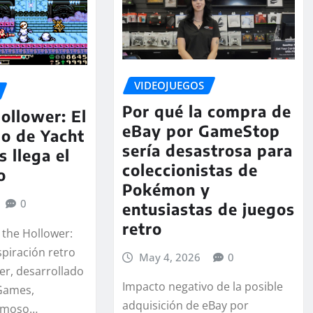
VIDEOJUEGOS
Por qué la compra de
ollower: El
eBay por GameStop
o de Yacht
sería desastrosa para
 llega el
coleccionistas de
o
Pokémon y
0
entusiastas de juegos
retro
 the Hollower:
spiración retro
May 4, 2026
0
er, desarrollado
Impacto negativo de la posible
 Games,
adquisición de eBay por
famoso…