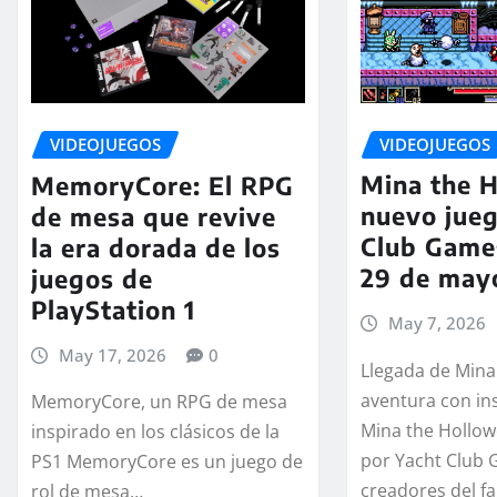
VIDEOJUEGOS
VIDEOJUEGOS
Mina the H
MemoryCore: El RPG
nuevo jueg
de mesa que revive
Club Games
la era dorada de los
29 de may
juegos de
PlayStation 1
May 7, 2026
May 17, 2026
0
Llegada de Mina
aventura con in
MemoryCore, un RPG de mesa
Mina the Hollow
inspirado en los clásicos de la
por Yacht Club
PS1 MemoryCore es un juego de
creadores del 
rol de mesa…