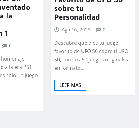
inventado
sobre tu
a la
Personalidad
Ago 16, 2025
0
n 1
Descubre qué dice tu juego
0
favorito de UFO 50 sobre ti UFO
n homenaje
50, con sus 50 juegos originales
co a la era PS1
en formato…
es solo un juego
LEER MAS