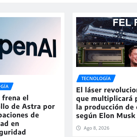
TECNOLOGÍA
GÍA
El láser revolucio
frena el
que multiplicará 
llo de Astra por
la producción de 
paciones de
según Elon Musk
dad en
Ago 8, 2026
guridad