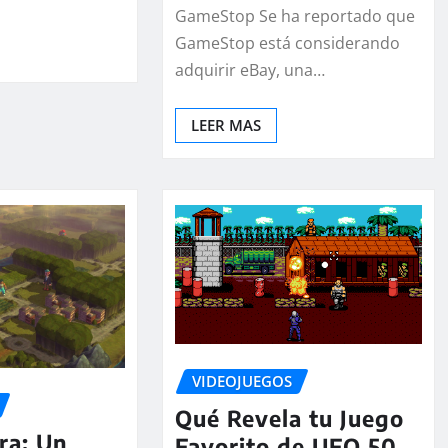
GameStop Se ha reportado que
GameStop está considerando
adquirir eBay, una…
LEER MAS
VIDEOJUEGOS
Qué Revela tu Juego
ra: Un
Favorito de UFO 50