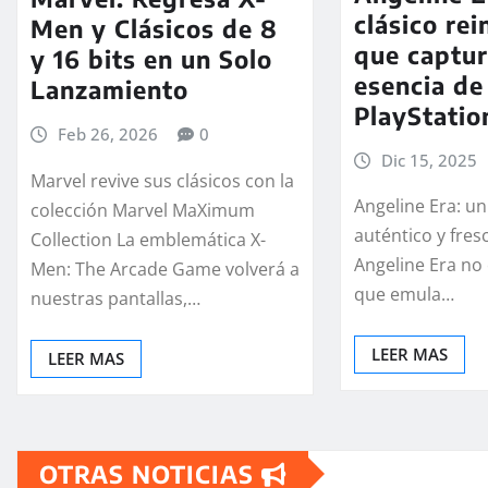
clásico re
Men y Clásicos de 8
que captur
y 16 bits en un Solo
esencia de
Lanzamiento
PlayStatio
Feb 26, 2026
0
Dic 15, 2025
Marvel revive sus clásicos con la
Angeline Era: u
colección Marvel MaXimum
auténtico y fres
Collection La emblemática X-
Angeline Era no 
Men: The Arcade Game volverá a
que emula…
nuestras pantallas,…
LEER MAS
LEER MAS
OTRAS NOTICIAS