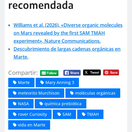
recomendada
Williams et al. (2026), «Diverse organic molecules
on Mars revealed by the first SAM TMAH
experiment», Nature Communications.
Descubrimiento de largas cadenas orgánicas en
Marte.
Compartir:
Marte
Mary Anning 3
meteorito Murchison
moléculas orgánicas
NASA
química prebiótica
rover Curiosity
SAM
TMAH
vida en Marte