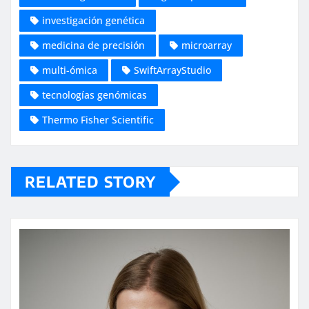
investigación genética
medicina de precisión
microarray
multi-ómica
SwiftArrayStudio
tecnologías genómicas
Thermo Fisher Scientific
RELATED STORY