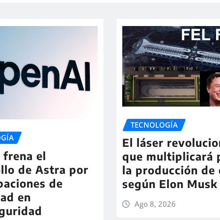
TECNOLOGÍA
GÍA
El láser revolucio
frena el
que multiplicará 
llo de Astra por
la producción de 
paciones de
según Elon Musk
dad en
Ago 8, 2026
guridad