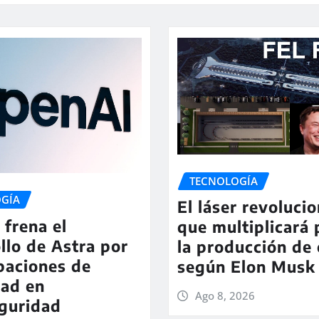
TECNOLOGÍA
GÍA
El láser revolucio
frena el
que multiplicará 
llo de Astra por
la producción de 
paciones de
según Elon Musk
dad en
Ago 8, 2026
guridad