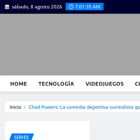
Saltar
sábado, 8 agosto 2026
7:01:35 AM
al
contenido
HOME
TECNOLOGÍA
VIDEOJUEGOS
C
Inicio
Chad Powers: La comedia deportiva surrealista q
SERIES