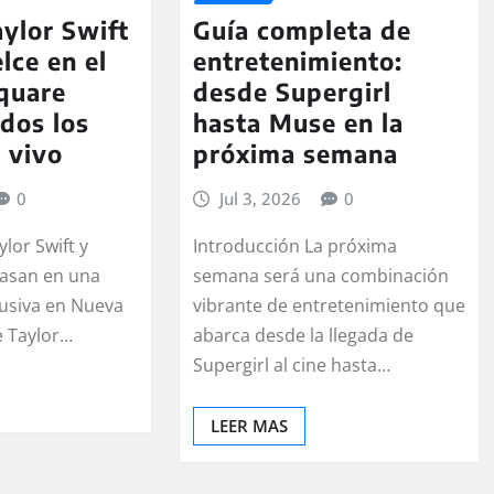
ylor Swift
Guía completa de
lce en el
entretenimiento:
quare
desde Supergirl
dos los
hasta Muse en la
n vivo
próxima semana
0
Jul 3, 2026
0
ylor Swift y
Introducción La próxima
casan en una
semana será una combinación
lusiva en Nueva
vibrante de entretenimiento que
e Taylor…
abarca desde la llegada de
Supergirl al cine hasta…
LEER MAS