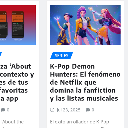
SERIES
nza ‘About
K-Pop Demon
 contexto y
Hunters: El fenómeno
es de tus
de Netflix que
favoritas
domina la fanfiction
la app
y las listas musicales
0
Jul 23, 2025
0
 ‘About the
El éxito arrollador de K-Pop