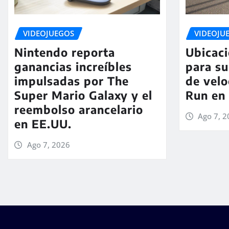
VIDEOJUEGOS
VIDEOJU
Nintendo reporta
Ubicaci
ganancias increíbles
para su
impulsadas por The
de vel
Super Mario Galaxy y el
Run en 
reembolso arancelario
Ago 7, 
en EE.UU.
Ago 7, 2026