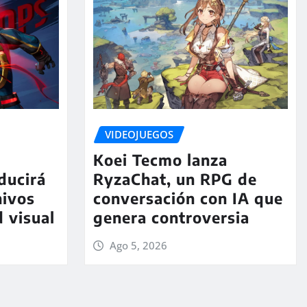
VIDEOJUEGOS
Koei Tecmo lanza
ducirá
RyzaChat, un RPG de
hivos
conversación con IA que
d visual
genera controversia
Ago 5, 2026