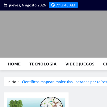
Saltar
jueves, 6 agosto 2026
7:13:49 AM
al
contenido
HOME
TECNOLOGÍA
VIDEOJUEGOS
C
Inicio
Científicos mapean moléculas liberadas por raíces