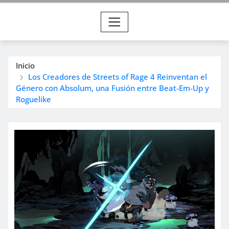
Inicio
Los Creadores de Streets of Rage 4 Reinventan el
Género con Absolum, una Fusión entre Beat-Em-Up y
Roguelike