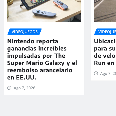
VIDEOJUEGOS
VIDEOJU
Nintendo reporta
Ubicaci
ganancias increíbles
para su
impulsadas por The
de vel
Super Mario Galaxy y el
Run en 
reembolso arancelario
Ago 7, 
en EE.UU.
Ago 7, 2026