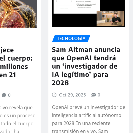
TECNOLOGÍA
Sam Altman anuncia
jece
que OpenAI tendrá
el cuerpo:
un ‘investigador de
millones
IA legítimo’ para
en 21
2028
Oct 29, 2025
0
0
OpenAI prevé un investigador de
sivo revela que
inteligencia artificial autónomo
to es un proceso
para 2028 En una reciente
 todo el cuerpo
transmisión en vivo, Sam
vador ha