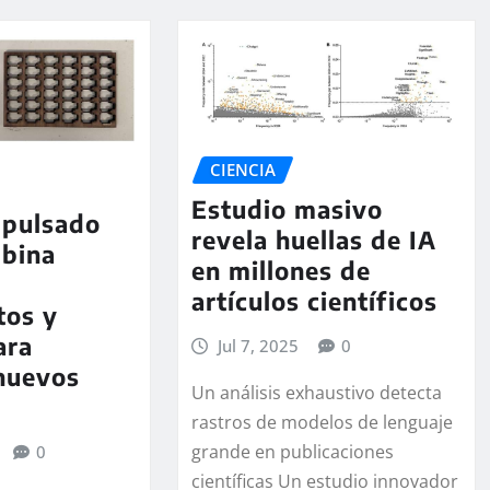
CIENCIA
Estudio masivo
mpulsado
revela huellas de IA
mbina
en millones de
artículos científicos
tos y
ara
Jul 7, 2025
0
nuevos
Un análisis exhaustivo detecta
rastros de modelos de lenguaje
grande en publicaciones
0
científicas Un estudio innovador