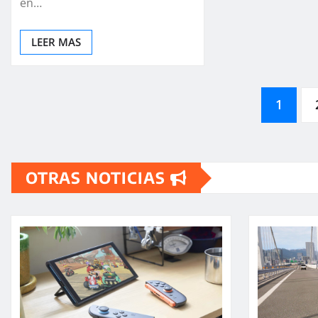
en…
LEER MAS
Paginación
1
de
OTRAS NOTICIAS
entradas