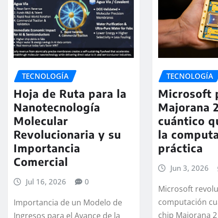
TECNOLOGÍA
TECNOLOGÍA
Hoja de Ruta para la
Microsoft 
Nanotecnología
Majorana 2
Molecular
cuántico q
Revolucionaria y su
la comput
Importancia
práctica
Comercial
Jun 3, 2026
Jul 16, 2026
0
Microsoft revolu
computación cuá
Importancia de un Modelo de
chip Majorana 
Ingresos para el Avance de la