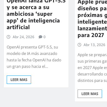
OpenAI lanza GPT-5.5
Apple pru
y se acerca a su
diseños pa
ambiciosa ‘super
próximas 
app’ de inteligencia
inteligent
artificial
lanzamient
para 2027
Abr 24, 2026
0
Abr 13, 2026
OpenAI presenta GPT-5.5, su
modelo de IA más avanzado
Apple se prepar
hasta la fecha OpenAI ha dado
sus primeras gaf
un gran paso hacia el…
en 2027 Apple e
desarrollando c
LEER MAS
distintos para 
LEER MAS