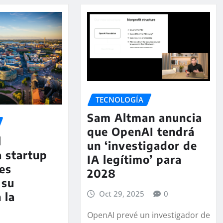
TECNOLOGÍA
Sam Altman anuncia
que OpenAI tendrá
l
un ‘investigador de
 startup
IA legítimo’ para
ses
2028
 su
Oct 29, 2025
0
 la
OpenAI prevé un investigador de