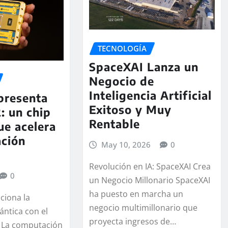
TECNOLOGÍA
SpaceXAI Lanza un
Negocio de
Inteligencia Artificial
presenta
Exitoso y Muy
: un chip
Rentable
ue acelera
ación
May 10, 2026
0
Revolución en IA: SpaceXAI Crea
0
un Negocio Millonario SpaceXAI
ha puesto en marcha un
ciona la
negocio multimillonario que
ntica con el
proyecta ingresos de…
2 La computación