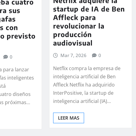
Netflix adquiere la
eba cuatro
startup de IA de Ben
ra sus
Affleck para
gafas
revolucionar la
es con
producción
o previsto
audiovisual
Mar 7, 2026
0
0
Netflix compra la empresa de
a para lanzar
inteligencia artificial de Ben
as inteligentes
Affleck Netflix ha adquirido
stá
InterPositive, la startup de
uatro diseños
inteligencia artificial (IA)…
sus próximas…
LEER MAS