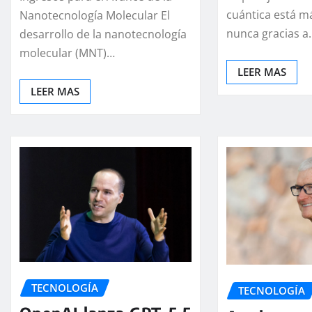
cuántica está m
Nanotecnología Molecular El
nunca gracias a
desarrollo de la nanotecnología
molecular (MNT)…
LEER MAS
LEER MAS
TECNOLOGÍA
TECNOLOGÍA