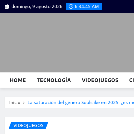
Saltar
domingo, 9 agosto 2026
6:34:47 AM
al
contenido
HOME
TECNOLOGÍA
VIDEOJUEGOS
C
Inicio
La saturación del género Soulslike en 2025: ¿es
VIDEOJUEGOS