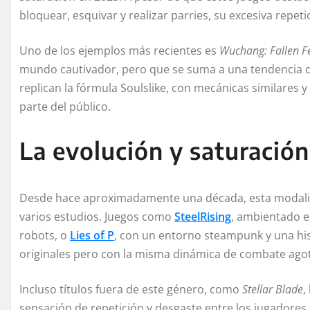
bloquear, esquivar y realizar parries, su excesiva repet
Uno de los ejemplos más recientes es
Wuchang: Fallen F
mundo cautivador, pero que se suma a una tendencia q
replican la fórmula Soulslike, con mecánicas similares y
parte del público.
La evolución y saturación
Desde hace aproximadamente una década, esta modalid
varios estudios. Juegos como
SteelRising
, ambientado e
robots, o
Lies of P
, con un entorno steampunk y una his
originales pero con la misma dinámica de combate ago
Incluso títulos fuera de este género, como
Stellar Blade
,
sensación de repetición y desgaste entre los jugadores.