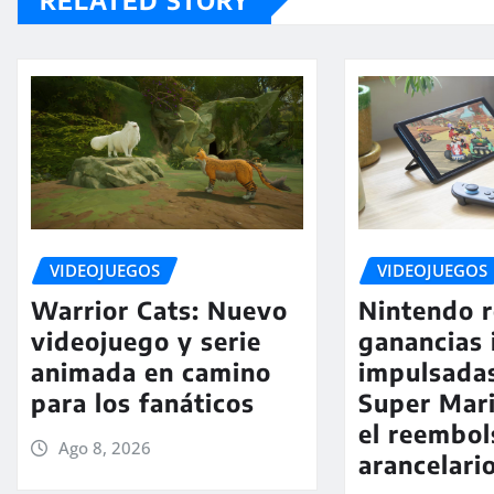
VIDEOJUEGOS
VIDEOJUEGOS
Warrior Cats: Nuevo
Nintendo 
videojuego y serie
ganancias 
animada en camino
impulsada
para los fanáticos
Super Mari
el reembol
Ago 8, 2026
arancelari