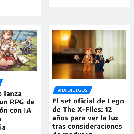
VIDEOJUEGOS
 lanza
El set oficial de Lego
 un RPG de
de The X-Files: 12
ón con IA
años para ver la luz
a
tras consideraciones
ia