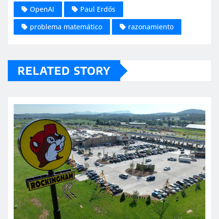
OpenAI
Paul Erdős
problema matemático
razonamiento
RELATED STORY