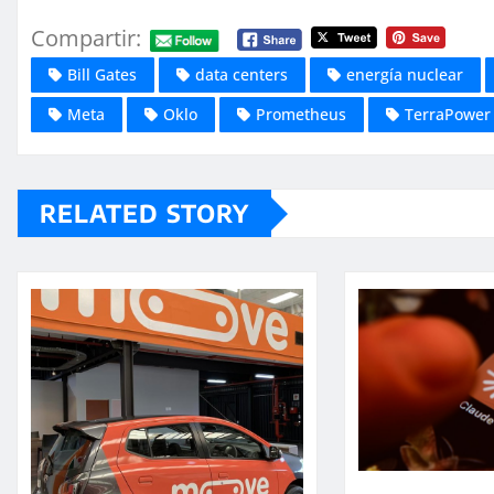
Compartir:
Bill Gates
data centers
energía nuclear
Meta
Oklo
Prometheus
TerraPower
RELATED STORY