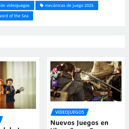
ión videojuegos
mecánicas de juego 2025
word of the Sea
VIDEOJUEGOS
Nuevos Juegos en