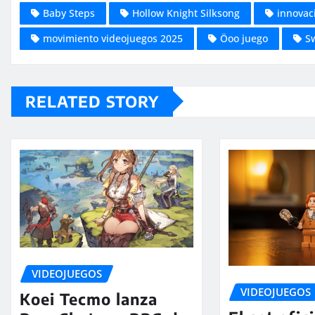
Baby Steps
Hollow Knight Silksong
innovac
movimiento videojuegos 2025
Öoo juego
S
RELATED STORY
VIDEOJUEGOS
VIDEOJUEGOS
Koei Tecmo lanza