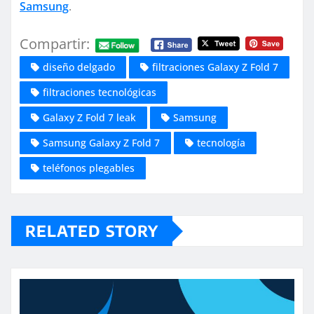
Samsung
.
Compartir:
diseño delgado
filtraciones Galaxy Z Fold 7
filtraciones tecnológicas
Galaxy Z Fold 7 leak
Samsung
Samsung Galaxy Z Fold 7
tecnología
teléfonos plegables
RELATED STORY