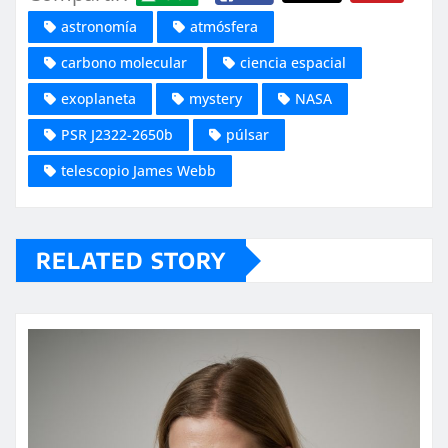
astronomía
atmósfera
carbono molecular
ciencia espacial
exoplaneta
mystery
NASA
PSR J2322-2650b
púlsar
telescopio James Webb
RELATED STORY