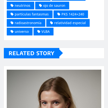
neutrinos
ojo de sauron
partículas fantasmas
PKS 1424+240
radioastronomía
relatividad especial
universo
VLBA
RELATED STORY