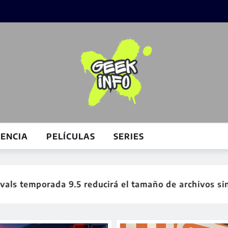
IENCIA
PELÍCULAS
SERIES
vos sin perder calidad visual
Koei Tecmo lan