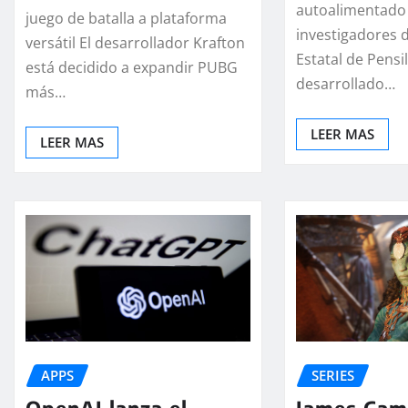
autoalimentado
juego de batalla a plataforma
investigadores 
versátil El desarrollador Krafton
Estatal de Pensi
está decidido a expandir PUBG
desarrollado…
más…
LEER MAS
LEER MAS
SERIES
APPS