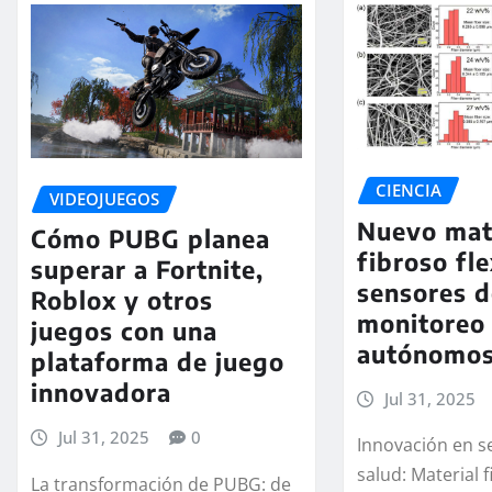
CIENCIA
VIDEOJUEGOS
Nuevo mat
Cómo PUBG planea
fibroso fle
superar a Fortnite,
sensores 
Roblox y otros
monitoreo 
juegos con una
autónomo
plataforma de juego
innovadora
Jul 31, 2025
Jul 31, 2025
0
Innovación en s
salud: Material 
La transformación de PUBG: de