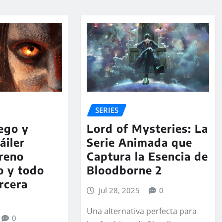
SERIES
ego y
Lord of Mysteries: La
áiler
Serie Animada que
treno
Captura la Esencia de
o y todo
Bloodborne 2
ercera
Jul 28, 2025
0
Una alternativa perfecta para
0