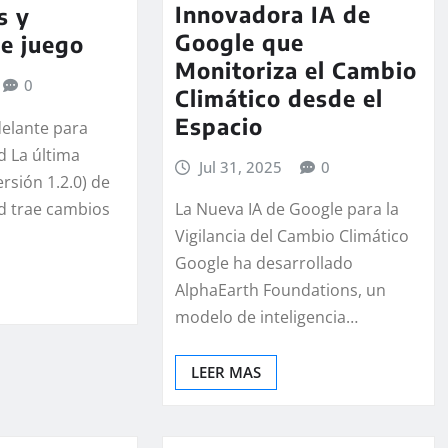
Innovadora IA de
s y
Google que
e juego
Monitoriza el Cambio
0
Climático desde el
Espacio
elante para
d La última
Jul 31, 2025
0
ersión 1.2.0) de
d trae cambios
La Nueva IA de Google para la
Vigilancia del Cambio Climático
Google ha desarrollado
AlphaEarth Foundations, un
modelo de inteligencia…
LEER MAS