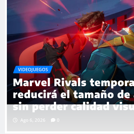
VIDEOJUEGOS
Koei Tecmo lanza Ryz
RPG de conversación c
genera controversia
Ago 5, 2026
0