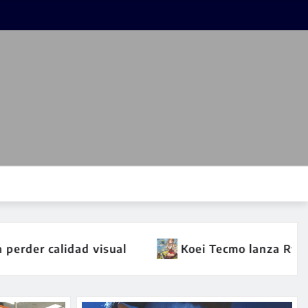
za RyzaChat, un RPG de conversación con IA que gene