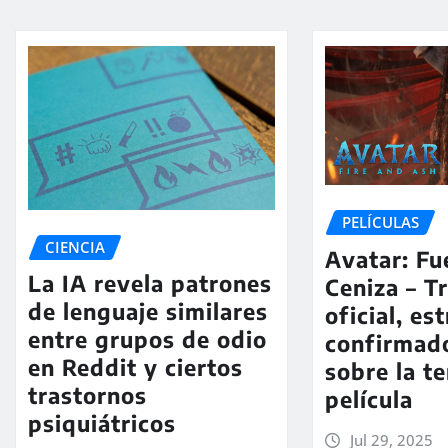
PELÍCULAS
CIENCIA
Avatar: Fu
La IA revela patrones
Ceniza – Tr
de lenguaje similares
oficial, es
entre grupos de odio
confirmad
en Reddit y ciertos
sobre la t
trastornos
película
psiquiátricos
Jul 29, 2025