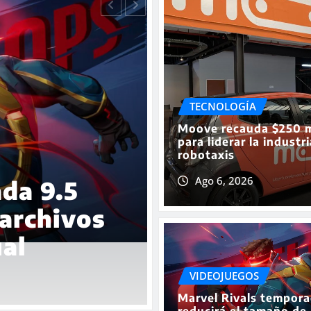
TECNOLOGÍA
Moove recauda $250 m
para liderar la industr
robotaxis
TECNOLOGÍA
Ago 6, 2026
aChat, un
Anthropic 
on IA que
$10 mil mil
de nube AI
VIDEOJUEGOS
Ago 5, 2026
0
Marvel Rivals tempora
reducirá el tamaño de