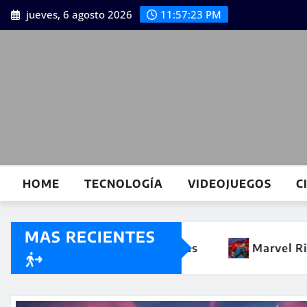
Saltar
jueves, 6 agosto 2026
11:57:25 PM
al
contenido
HOME
TECNOLOGÍA
VIDEOJUEGOS
C
MAS RECIENTES
rvel Rivals temporada 9.5 reducirá el tamaño de archi