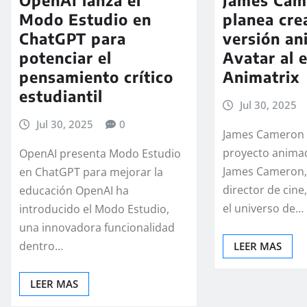
James Cam
OpenAI lanza el
planea cre
Modo Estudio en
versión a
ChatGPT para
Avatar al e
potenciar el
Animatrix
pensamiento crítico
estudiantil
Jul 30, 2025
Jul 30, 2025
0
James Cameron 
proyecto anima
OpenAI presenta Modo Estudio
James Cameron,
en ChatGPT para mejorar la
director de cine
educación OpenAI ha
el universo de…
introducido el Modo Estudio,
una innovadora funcionalidad
dentro…
LEER MAS
LEER MAS