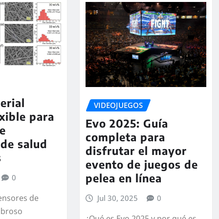
erial
VIDEOJUEGOS
xible para
Evo 2025: Guía
de
completa para
de salud
disfrutar el mayor
s
evento de juegos de
pelea en línea
0
ensores de
Jul 30, 2025
0
fibroso
¿Qué es Evo 2025 y por qué es