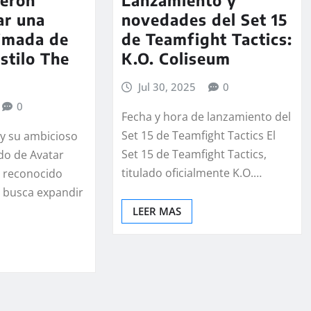
eron
Lanzamiento y
ar una
novedades del Set 15
nimada de
de Teamfight Tactics:
stilo The
K.O. Coliseum
Jul 30, 2025
0
0
Fecha y hora de lanzamiento del
Set 15 de Teamfight Tactics El
y su ambicioso
Set 15 de Teamfight Tactics,
do de Avatar
titulado oficialmente K.O.…
 reconocido
, busca expandir
LEER MAS