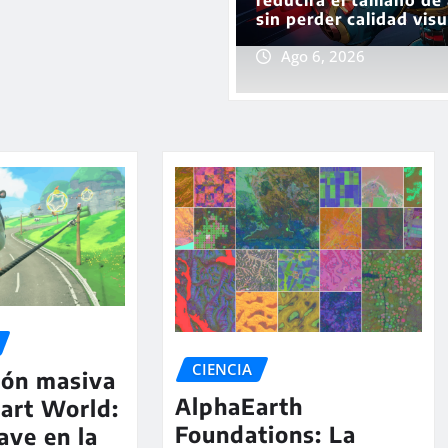
sin perder calidad visu
Ago 6, 2026
CIENCIA
ión masiva
AlphaEarth
art World:
Foundations: La
ave en la